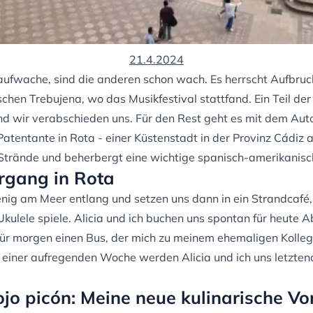
21.4.2024
aufwache, sind die anderen schon wach. Es herrscht Aufbru
ischen
Trebujena, wo das Musikfestival stattfand
. Ein Teil d
d wir verabschieden uns. Für den Rest geht es mit dem Auto
atentante in Rota - einer Küstenstadt in der Provinz Cádiz a
 Strände und beherbergt eine wichtige spanisch-amerikanisc
rgang in Rota
nig am Meer entlang und setzen uns dann in ein Strandcafé,
kulele spiele. Alicia und ich buchen uns spontan für heute A
r für morgen einen Bus, der mich zu meinem ehemaligen Kolleg
 einer aufregenden Woche werden Alicia und ich uns letzten
o picón: Meine neue kulinarische Vo