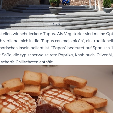
1
/
3
llen wir sehr leckere Tapas. Als Vegetarier sind meine Opt
h verliebe mich in die “Papas con mojo picón”, ein traditionel
arischen Inseln beliebt ist. “Papas” bedeutet auf Spanisch “
ge Soße, die typischerweise rote Paprika, Knoblauch, Olivenö
charfe Chilischoten enthält.