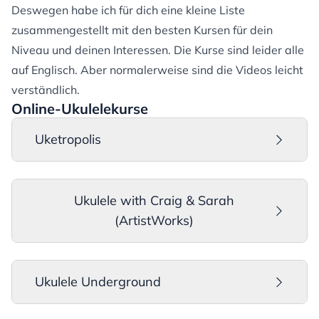
Deswegen habe ich für dich eine kleine Liste
zusammengestellt mit den besten Kursen für dein
Niveau und deinen Interessen. Die Kurse sind leider alle
auf Englisch. Aber normalerweise sind die Videos leicht
verständlich.
Online-Ukulelekurse
Uketropolis
Beschreibung
: Eine tolle Ukuleleplattform von
James Hill. Super zum kostengünstigen
Ukulele with Craig & Sarah
Einsteigen mit dem “Ready, Steady,
(ArtistWorks)
UKULELE”-Kurs. Aber auch der Kurs “Ukulele
Way” ist sehr zu empfehlen.
Beschreibung
: Tolle Plattform, mit der ich
Niveau
: Anfänger bis Fortgeschrittene
momentan selbst lerne. Sehr viele Inhalte für
Ukulele Underground
Preise
:
alle Niveaustufen. Craig & Sarah nehmen sich
$1 - Ready, Steady, UKULELE!
viel Zeit für die Community. Besonders schön
Beschreibung
: Die Webseite und Community